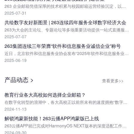
263 企业邮箱凭借深厚的技术积累与校园邮箱运营经验沉淀，以贴合各类校园邮箱使用需求的解决方案，全方位升级校园邮件沟通体验。
2025-07-31
共绘数字友好新图景 | 263连续四年服务全球数字经济大会
263为大会的主论坛、专题论坛等多场重要活动提供一站式直播服务支持。263云播作为大会官网的独家直播平台，为大会全程提供技术支持。
2025-07-07
263集团连续三年荣膺“软件和信息服务业诚信企业”称号
近日，北京软件和信息服务业协会发布“2025年软件和信息服务业诚信企业”名单。二六三网络通信股份有限公司（以下简称“263集团”）凭借在技术创新、合规经营以及卓越服...
2025-06-19
产品动态 >
查看更多>>
教育行业各大高校如何选择企业邮箱？
在数字化转型的浪潮中，各大高校正以前所未有的速度拥抱“数字化”，邮箱作为内外部线上沟通的重要工具之一，在高校数字化升级过程中扮演着不可或缺的角色。
2024-11-13
解锁鸿蒙新技能！263云播APP鸿蒙版已上线
263云播APP就已完成对HarmonyOS NEXT版本的深度适配工作，率先上线HarmonyOS NEXT版，成为直播行业拥抱鸿蒙生态的先行者。
2024-09-30