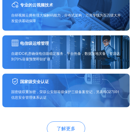
专业的云视频技术
自研视频云拥有强大编解码能力，分布式架构，万兆专线为百万级大并
发提供基础保障
电信级运维管理
自建IDC机房确保电信级稳定服务，平台热备，数据异地灾备，资源达
到70%容量预警即刻扩容
国家级安全认证
国密级双重加密，荣获公安部等级保护三级备案登记，另具ISO27001
信息安全管理体系认证
了解更多