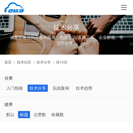
技术分享
涵盖云通信的开发和部署，包括会议/直播工具、企业邮箱、学
习平台等。
首页
技术社区
技术分享
第14页
分类
入门指南
技术分享
实战案例
技术趋势
排序
默认
标题
点赞数
收藏数