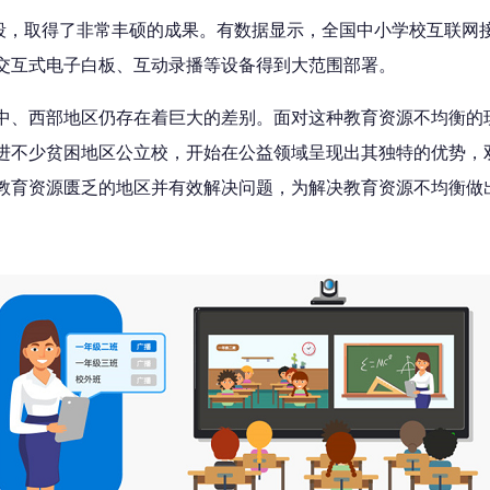
0 阶段，取得了非常丰硕的成果。有数据显示，全国中小学校互联网接
交互式电子白板、互动录播等设备得到大范围部署。
中、西部地区仍存在着巨大的差别。面对这种教育资源不均衡的
进不少贫困地区公立校，开始在公益领域呈现出其独特的优势，
教育资源匮乏的地区并有效解决问题，为解决教育资源不均衡做