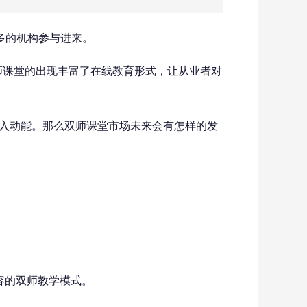
多的机构参与进来。
师课堂的出现丰富了在线教育形式，让从业者对
注入动能。那么双师课堂市场未来会有怎样的发
容的双师教学模式。