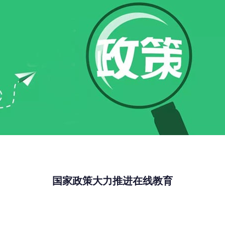
国家政策大力推进在线教育