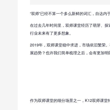
“双师”已经不算一个多么新鲜的词汇，自达内
在过去几年时间里，双师课堂经历了萌芽、探
行业未来有了更多想象。
2019年，双师课堂稳中求进，市场依旧繁
展趋势？也许我们简单梳理之后，会有更加明
作为双师课堂的细分场景之一，K12双师课