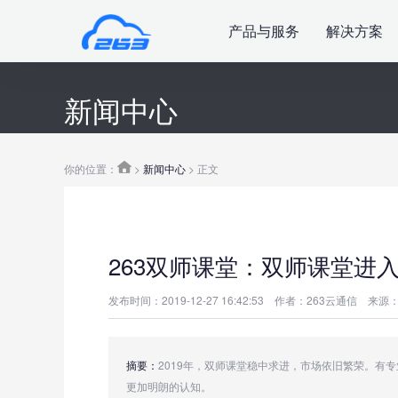
产品与服务
解决方案
新闻中心
你的位置：
>
新闻中心
> 正文
263双师课堂：双师课堂进
发布时间：2019-12-27 16:42:53
作者：263云通信
来源：
摘要：
2019年，双师课堂稳中求进，市场依旧繁荣。
更加明朗的认知。