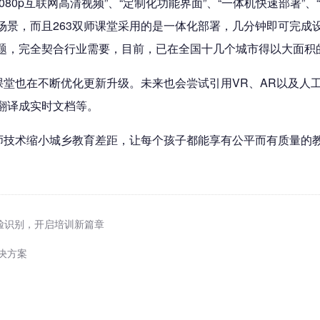
080p互联网高清视频”、“定制化功能界面”、“一体机快速部署”、
场景，而且263双师课堂采用的是一体化部署，几分钟即可完成
题，完全契合行业需要，目前，已在全国十几个城市得以大面积
课堂也在不断优化更新升级。未来也会尝试引用VR、AR以及人
翻译成实时文档等。
双师技术缩小城乡教育差距，让每个孩子都能享有公平而有质量的
脸识别，开启培训新篇章
决方案