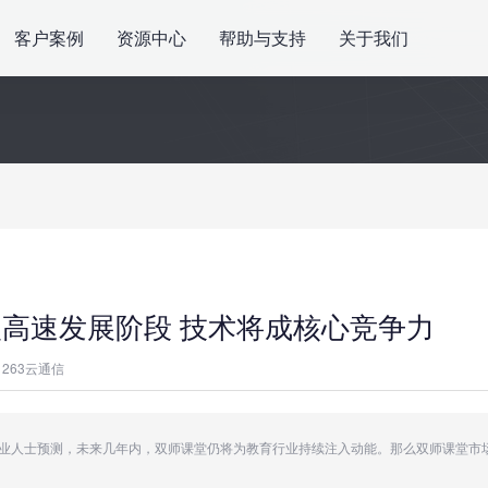
客户案例
资源中心
帮助与支持
关于我们
入高速发展阶段 技术将成核心竞争力
263云通信
有专业人士预测，未来几年内，双师课堂仍将为教育行业持续注入动能。那么双师课堂市