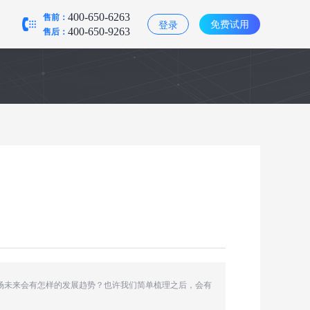
售前：
400-650-6263
免费试用
登录
售后：
400-650-9263
场未来会有怎样的发展趋势？也许我们简单梳理之后，会有