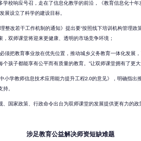
学校响应号召，走在了信息化教学的前沿，《教育信息化十年发展规
堂发展设立了科学的建设目标。
项治理整改若干工作机制的通知》提出要“按照线下培训机构管理政
束，双师课堂将迎来更健康、透明的市场竞争环境；
，必须把教育事业放在优先位置，推动城乡义务教育一体化发展
每个孩子都能享有公平而有质量的教育。”让双师课堂拥有了更
国中小学教师信息技术应用能力提升工程2.0的意见》，明确指出推
支持。
规、国家政策、行政命令出台为双师课堂的发展提供更有力的政
涉足教育公益解决师资短缺难题