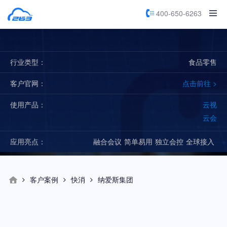
400-650-6263
日常沟通
协同办公
跨国会议
金融
政务
教育
医药
制造
快消
地产
行业类型：
食品零售
快消行业客户案例
客户官网：
点击前往 >
为企业搭建专属营销闭环，抢占数字化营销先机。
使用产品：
云视
云会
免费试用
应用亮点：
融合会议
简单易用
独立会控
全球接入
客户案例
快消
纳爱斯集团