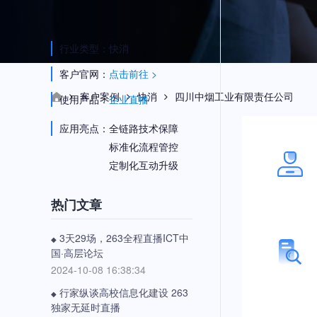
行业类型：
快消
客户官网：
点击前往 >
客户案例
快消
四川中烟工业有限责任公司
使用产品：
企业直播
应用亮点：
全链路技术保障
标准化流程管控
定制化互动升级
热门文章
3天29场，263全程直播ICT中
◆
国·高层论坛
2024-10-08 16:38:34
行家纵谈高校信息化建设 263
◆
独家无延时直播