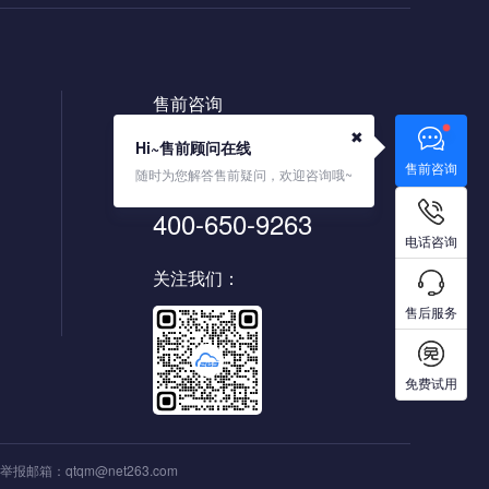
售前咨询
400-650-6263
✖
Hi~售前顾问在线
售前咨询
随时为您解答售前疑问，欢迎咨询哦~
售后热线
400-650-9263
电话咨询
关注我们：
售后服务
免费试用
 | 举报邮箱：
qtqm@net263.com