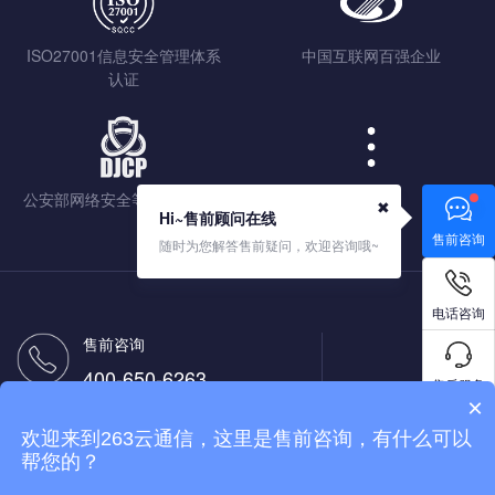
ISO27001信息安全管理体系
中国互联网百强企业
认证
公安部网络安全等级保护认证
查看更多
✖
Hi~售前顾问在线
售前咨询
随时为您解答售前疑问，欢迎咨询哦~
电话咨询
售前咨询
400-650-6263
售后服务
×
售后热线
欢迎来到263云通信，这里是售前咨询，有什么可以
400-650-9263
免费试用
帮您的？