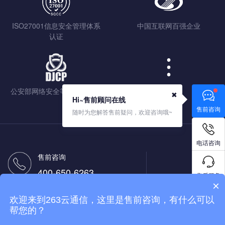
ISO27001信息安全管理体系
中国互联网百强企业
认证
公安部网络安全等级保护认证
查看更多
✖
Hi~售前顾问在线
售前咨询
随时为您解答售前疑问，欢迎咨询哦~
电话咨询
售前咨询
400-650-6263
售后服务
×
售后热线
欢迎来到263云通信，这里是售前咨询，有什么可以
400-650-9263
免费试用
帮您的？