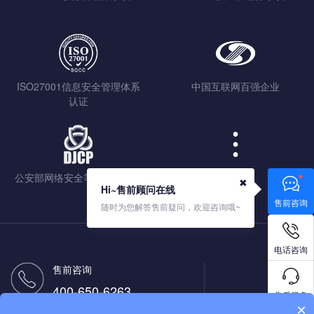
ISO27001信息安全管理体系
中国互联网百强企业
认证
公安部网络安全等级保护认证
查看更多
✖
Hi~售前顾问在线
售前咨询
随时为您解答售前疑问，欢迎咨询哦~
电话咨询
售前咨询
400-650-6263
售后服务
×