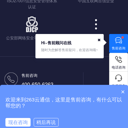
ISO27001信息安全管理体系
中国互联网百强企业
认证
公安部网络安全等级保护认证
查看更多
✖
Hi~售前顾问在线
售前咨询
随时为您解答售前疑问，欢迎咨询哦~
电话咨询
售前咨询
400-650-6263
售后服务
×
售后热线
欢迎来到263云通信，这里是售前咨询，有什么可以
400-650-9263
免费试用
帮您的？
现在咨询
稍后再说