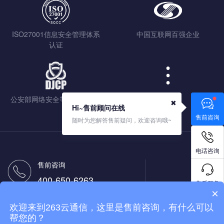
ISO27001信息安全管理体系
中国互联网百强企业
认证
公安部网络安全等级保护认证
查看更多
✖
Hi~售前顾问在线
售前咨询
随时为您解答售前疑问，欢迎咨询哦~
电话咨询
售前咨询
400-650-6263
售后服务
×
售后热线
欢迎来到263云通信，这里是售前咨询，有什么可以
400-650-9263
免费试用
帮您的？