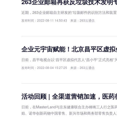
263企业邮箱再获反垃圾技术发明
近期，263企业邮箱自主研发的“垃圾邮件的识别方法和装
发布时间：2022-08-11 14:50:43 来源：263云通信
企业元宇宙赋能！北京昌平区虚拟
日前，昌平电视台以“昌平区虚拟代言人“昌小平”正式亮相”
发布时间：2022-08-04 15:27:25 来源：263云通信
活动回顾 | 全渠道营销加速，医
日前，在MasterLand与京东健康联合主办锵锵三人行
焰、诺华创新药物中国零售、新兴市场和商务部零售负责人