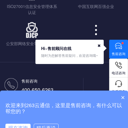
ISO27001信息安全管理体系
中国互联网百强企业
认证
公安部网络安全等级保护认证
查看更多
✖
Hi~售前顾问在线
售前咨询
随时为您解答售前疑问，欢迎咨询哦~
电话咨询
售前咨询
400-650-6263
售后服务
×
售后热线
欢迎来到263云通信，这里是售前咨询，有什么可以
400-650-9263
免费试用
帮您的？