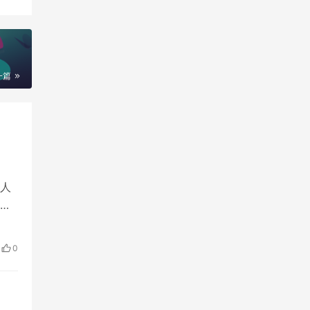
一篇
人
申
。
务商
0
…