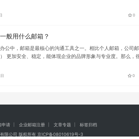
对263企业邮箱的特别推荐。
日
0
一般用什么邮箱？
办公中，邮箱是最核心的沟通工具之一。相比个人邮箱，公司邮
） 更加安全、稳定，能体现企业的品牌形象与专业度。那么，
司邮箱一般用什么邮箱？ 一、公司邮箱与普通邮箱的区别 二、
类型 三、如何选择合适的公司邮箱 选择公司邮箱时，企业应重
2日
0
推荐选择：263企业邮箱 263企业邮箱 是众多企业信赖的品牌，
箱申请
企业邮箱注册
文章专题
标签归档
有限公司
版权所有
京ICP备08010619号-3