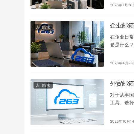
servic
2026年7月20
不同企业邮
配和部署…
企业邮箱
入门指南
在企业日常
箱是什么？
功能、优势
邮箱，是指
2026年4月28
name@c
邮箱专门为
外贸邮箱
入门指南
对于从事国
工具。选择
等问题。那
荐选择：2
2025年10月1
的选择。 
务…