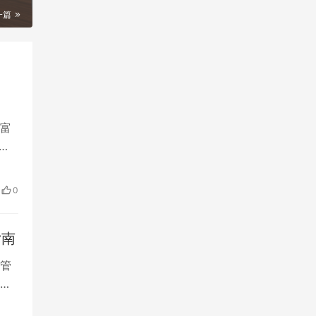
一篇
富
动
0
指南
管
公