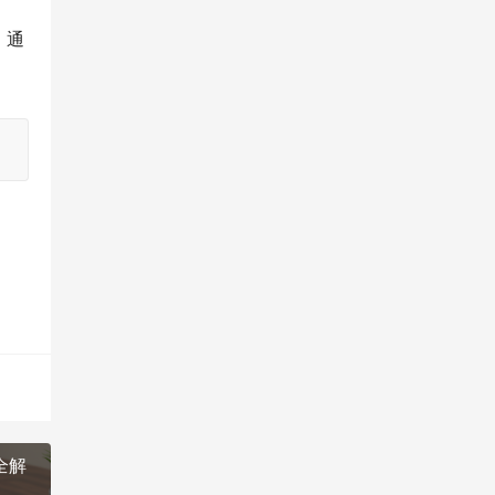
。通
全解