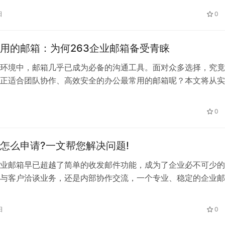
司域名邮箱的注册流程。 一、什么是公司域名邮箱？ 公司域名
日
0
业邮箱，是指 使用公司域名作为邮箱后缀的邮箱地址。例如：
…
用的邮箱：为何263企业邮箱备受青睐
环境中，邮箱几乎已成为必备的沟通工具。面对众多选择，究竟
正适合团队协作、高效安全的办公最常用的邮箱呢？本文将从实
结合企业邮箱的优势，重点向您介绍263企业邮箱的特点与价值
0
怎么申请?一文帮您解决问题!
业邮箱早已超越了简单的收发邮件功能，成为了企业必不可少的
与客户洽谈业务，还是内部协作交流，一个专业、稳定的企业邮
那么，面对琳琅满目的选择，企业邮箱究竟有哪些?企业邮箱怎
日
0