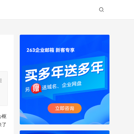
能
心枢
来了