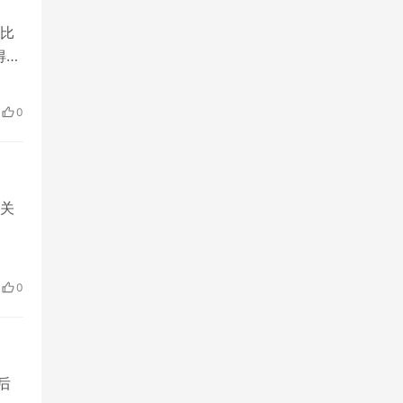
比
得更
后缀
0
关
也方
程包
0
员
后