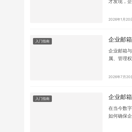
才发现，企
期省心。那
一、什么才
2026年1月20
的钱，解决
一，邮件稳
企业邮箱
入门指南
企业邮箱与
属、管理权
个人用户，
由企业统一
2026年7月20
单处理和内
与普通邮箱
企业邮箱
入门指南
在当今数字
如何确保企
题，更是关
整流程及其