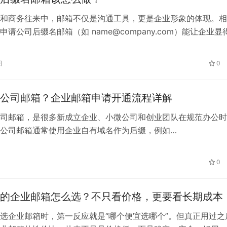
和商务往来中，邮箱不仅是沟通工具，更是企业形象的体现。相
申请公司后缀名邮箱（如 name@company.com）能让企业显
增强客户信任感。 为什么要申请公司后缀名邮箱 如何申请公司
结 申请公司后缀名邮箱 的流程并不复杂，关键是选择合适的服务
日
0
263企业邮箱，不仅注册便捷，还能享受免费域名和专业服务，…
公司邮箱？企业邮箱申请开通流程详解
司邮箱，是很多新成立企业、小微公司和创业团队在规范办公时
公司邮箱通常使用企业自有域名作为后缀，例如
company.com。相比员工个人邮箱，公司邮箱更适合商务沟通，
管理员工账号、客户邮件和业务资料。 注册公司邮箱的主要流
0
域名、选择邮箱服务商、提交开通申请、配置域名解析以及创建
。 一、注…
的企业邮箱怎么选？不只看价格，更要看长期成本
选企业邮箱时，第一反应就是“哪个便宜选哪个”。但真正用过之