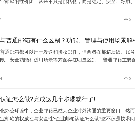
业邮箱的性价比，从来不只是价格低，而是稳定、安全、好用、
到底什么样的企业邮箱才算高性价比？下面一步步帮你分析清楚
叫高性价比的企业邮箱？ 高性价比，并不是“最便宜”，而是花
日
0
长期问题。一个真正高性价比的企业邮箱，通常要满足这几点：
…
与普通邮箱有什么区别？功能、管理与使用场景解
普通邮箱都可以用于发送和接收邮件，但两者在邮箱后缀、账号
限、安全功能和适用场景等方面存在明显区别。 普通邮箱主要
注册后由个人独立使用；企业邮箱通常以公司自有域名作为后缀
创建和管理员工账号。对于需要长期开展客户沟通、合同往来、
日
0
部协作的公司，企业邮箱通常更符合组织管理需求。 一、企业
的地址…
认证怎么做?完成这几个步骤就行了!
化办公环境中，企业邮箱已成为企业对外沟通的重要窗口。然而
业邮箱的权威性与安全性?企业邮箱认证怎么做?这不仅是技术问
乎企业形象与信息安全的关键步骤。本文将为您详细介绍认证的
优势。