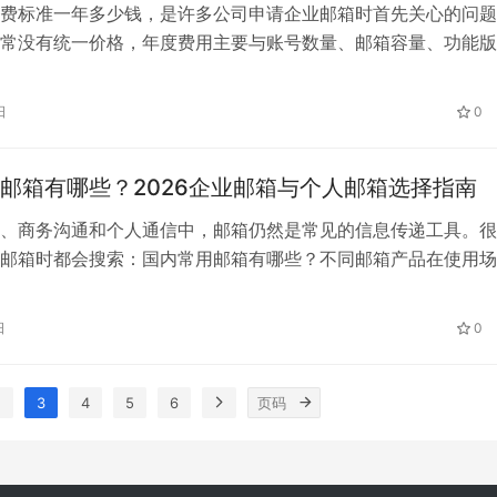
费标准一年多少钱，是许多公司申请企业邮箱时首先关心的问题
常没有统一价格，年度费用主要与账号数量、邮箱容量、功能版
限、部署方式和服务内容有关。企业在询价时，应结合实际需求
而不是只比较单个账号的价格。 一、企业邮箱收费标准一年多
日
0
邮箱主要有以下几种收费方式： 1. 按账号数量收费 这是较为常
…
邮箱有哪些？2026企业邮箱与个人邮箱选择指南
、商务沟通和个人通信中，邮箱仍然是常见的信息传递工具。很
邮箱时都会搜索：国内常用邮箱有哪些？不同邮箱产品在使用场
位和适用人群方面存在差异，企业办公和个人使用需要选择不同
 本文将介绍国内常用邮箱类型、企业邮箱与个人邮箱区别，以
日
0
更适合自身需求的邮箱方案。 国内常用邮箱有哪些 国内常用邮
两类：…
2
3
4
5
6