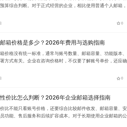
预算综合判断。对于正式经营的企业，相比使用普通个人邮箱，
名为后缀的企业邮箱更便于统一品牌形象、管理员工账号和保存
例如，公司域名为company.com，可以创建： 一、公司为什么
日
0
箱 普通个人邮箱更适合个人通信，企业邮箱则侧重组织管理。
邮箱价格是多少？2026年费用与选购指南
箱价格没有统一标准，通常与账号数量、邮箱容量、功能版本、
署方式有关。企业在咨询价格时，不仅要了解账号单价，还应确
迁移、安全功能、扩容和售后服务是否包含在方案内。 一、购
如何计算 目前，企业邮箱主要采用以下几种收费方式： 1. 按账
日
0
公有云企业邮箱通常按照账号数量和使用年限计费。例如，企业
性价比怎么判断？2026年企业邮箱选择指南
价比不能只看账号价格，还要综合比较邮件收发、邮箱容量、安
员功能、售后服务和后续扩容成本。对于长期使用企业邮箱的公
方案如果功能不足或迁移困难，实际使用成本反而可能更高。 