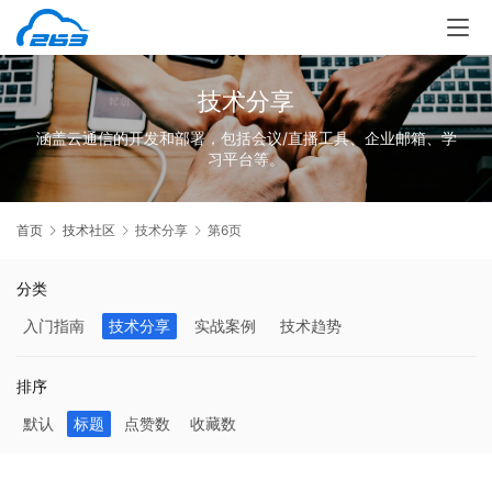
技术分享
涵盖云通信的开发和部署，包括会议/直播工具、企业邮箱、学
习平台等。
首页
技术社区
技术分享
第6页
分类
入门指南
技术分享
实战案例
技术趋势
排序
默认
标题
点赞数
收藏数