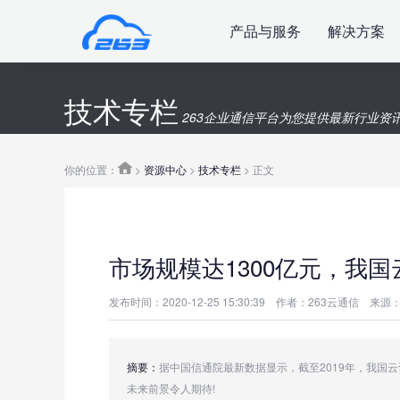
产品与服务
解决方案
技术专栏
263企业通信平台为您提供最新行业资讯
你的位置：
>
资源中心
>
技术专栏
>
正文
市场规模达1300亿元，我
发布时间：2020-12-25 15:30:39
作者：263云通信
来源：
摘要：
据中国信通院最新数据显示，截至2019年，我国
未来前景令人期待!