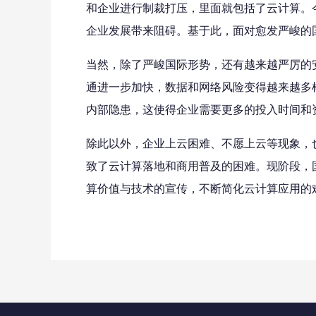
和企业进行制裁打压，里面就包括了云计算。
企业发展带来阻碍。基于此，面对愈发严峻的
当然，除了严峻国际形势，还有越来越严厉的
通进一步加快，数据和网络风险变得越来越多
内部隐患，这使得企业需要更多的投入时间和
除此以外，企业上云困难、不愿上云等现象，
致了云计算落地和商用普及的困难。现阶段，
算价值与技术的宣传，不断简化云计算应用的