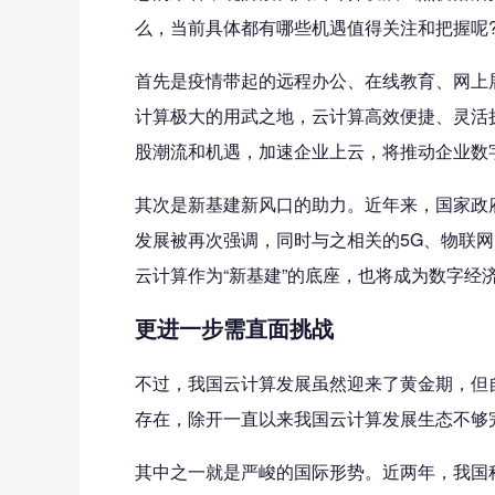
么，当前具体都有哪些机遇值得关注和把握呢
首先是疫情带起的远程办公、在线教育、网上
计算极大的用武之地，云计算高效便捷、灵活
股潮流和机遇，加速企业上云，将推动企业数
其次是新基建新风口的助力。近年来，国家政
发展被再次强调，同时与之相关的5G、物联
云计算作为“新基建”的底座，也将成为数字经
更进一步需直面挑战
不过，我国云计算发展虽然迎来了黄金期，但
存在，除开一直以来我国云计算发展生态不够
其中之一就是严峻的国际形势。近两年，我国