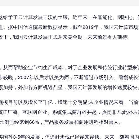
这给予了
云计算
发展丰沃的土壤。近年来，在智能化、网联化、
据中国信通院最新数据显示，截至2019年，我国云计算市场规模
景下，我国云计算发展正式迎来黄金期，未来前景令人期待!
，从而帮助企业节约生产成本，对于企业发展和传统行业转型来
步较晚，2007年以后才以美为师，不断通过市场引入、缓慢成
素加持，外加各方面机遇凸显，我国云计算发展的增长速度较快
规模目前以及增长至千亿，增速十分明显;从企业情况来看，当
统IT厂商、互联网企业、系统集成商群雄并起，热闹非凡;此外
算比例已经来到66%，产品服务发展和商用进程相对喜人。
美国等3-5年的发展，但追赶步伐已经越来越快。未来，随着国