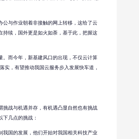
办公与作业朝着非接触的网上转移，这给了云
在持续，国外更是如火如荼，基于此，把握这
量。而今年，新基建风口的出现，不仅云计算
断落实，有望推动我国云服务步入发展快车道，
谓挑战与机遇并存，有机遇凸显自然也有挑战
以下几点的挑战：
制我国的发展，他们开始对我国相关科技产业