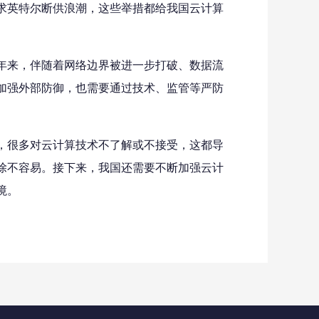
求英特尔断供浪潮，这些举措都给我国云计算
年来，伴随着网络边界被进一步打破、数据流
加强外部防御，也需要通过技术、监管等严防
，很多对云计算技术不了解或不接受，这都导
除不容易。接下来，我国还需要不断加强云计
境。