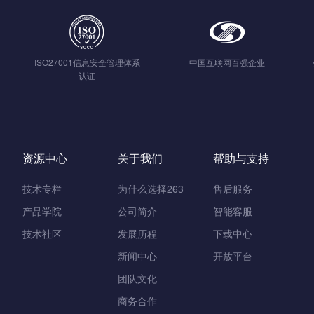
ISO27001信息安全管理体系
中国互联网百强企业
认证
资源中心
关于我们
帮助与支持
技术专栏
为什么选择263
售后服务
产品学院
公司简介
智能客服
技术社区
发展历程
下载中心
新闻中心
开放平台
团队文化
商务合作