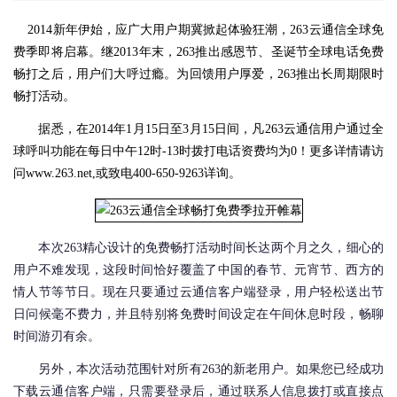
2014新年伊始，应广大用户期冀掀起体验狂潮，263云通信全球免
费季即将启幕。继2013年末，263推出感恩节、圣诞节全球电话免费
畅打之后，用户们大呼过瘾。为回馈用户厚爱，263推出长周期限时
畅打活动。
据悉，在2014年1月15日至3月15日间，凡263云通信用户通过全
球呼叫功能在每日中午12时-13时拨打电话资费均为0！更多详情请访
问www.263.net,或致电400-650-9263详询。
本次263精心设计的免费畅打活动时间长达两个月之久，细心的
用户不难发现，这段时间恰好覆盖了中国的春节、元宵节、西方的
情人节等节日。现在只要通过云通信客户端登录，用户轻松送出节
日问候毫不费力，并且特别将免费时间设定在午间休息时段，畅聊
时间游刃有余。
另外，本次活动范围针对所有263的新老用户。如果您已经成功
下载云通信客户端，只需要登录后，通过联系人信息拨打或直接点