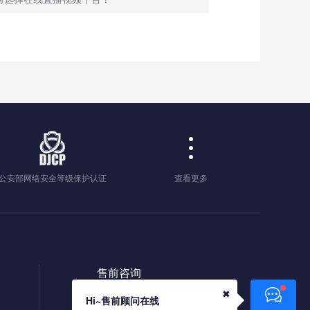
公安部网络安全等级保护认证
查看更多
售前咨询
400-650-6263
✖
Hi~售前顾问在线