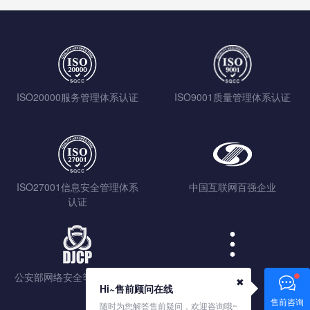
ISO20000服务管理体系认证
ISO9001质量管理体系认证
ISO27001信息安全管理体系
中国互联网百强企业
认证
公安部网络安全等级保护认证
查看更多
✖
Hi~售前顾问在线
售前咨询
随时为您解答售前疑问，欢迎咨询哦~