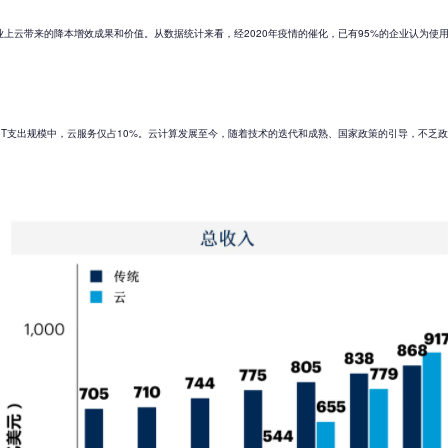
云带来的降本增效成果和价值。从数据统计来看，经2020年疫情的催化，已有95%的企业认为使用
的IT支出规模中，云服务仅占10%。云计算发展至今，随着技术的迭代和成熟、国家政策的引导，不