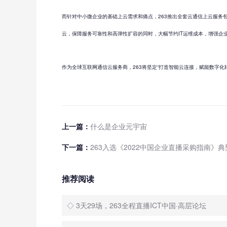
而针对中小微企业的基础上云需求和痛点，263推出全套云通信上云服
云，保障服务可靠性和高弹性扩容的同时，大幅节约IT运维成本，增强企
作为全球互联网通信云服务商，263将坚定“打造智能云连接，赋能数字化
上一篇：
什么是企业元宇宙
下一篇：
263入选《2022中国企业直播采购指南》
推荐阅读
◇ 3天29场，263全程直播ICT中国·高层论坛