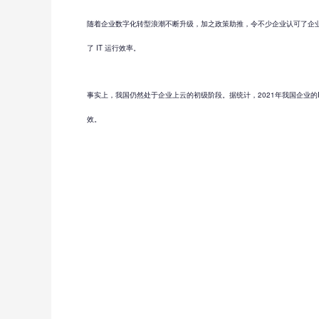
随着企业数字化转型浪潮不断升级，加之政策助推，令不少企业认可了企业上
了 IT 运行效率。
事实上，我国仍然处于企业上云的初级阶段。据统计，2021年我国企业
效。