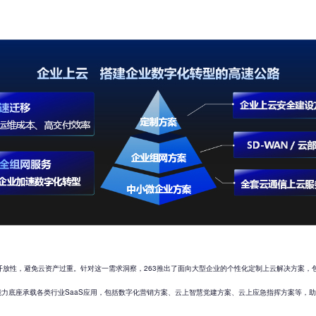
放性，避免云资产过重。针对这一需求洞察，263推出了面向大型企业的个性化定制上云解决方案，包括
能力底座承载各类行业SaaS应用，包括数字化营销方案、云上智慧党建方案、云上应急指挥方案等，