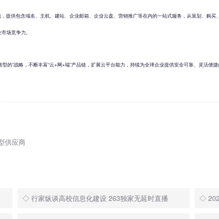
务包，提供包含域名、主机、建站、企业邮箱、企业云盘、营销推广等在内的一站式服务，从策划、购买
业市场竞争力。
转型的”战略，不断丰富“云+网+端”产品链，扩展云平台能力，持续为全球企业提供安全可靠、灵活便
典型供应商
◇ 行家纵谈高校信息化建设 263独家无延时直播