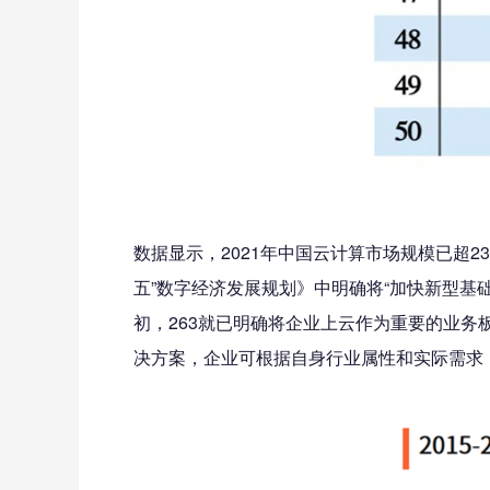
数据显示，2021年中国云计算市场规模已超2
五”数字经济发展规划》中明确将“加快新型基
初，263就已明确将企业上云作为重要的业
决方案，企业可根据自身行业属性和实际需求