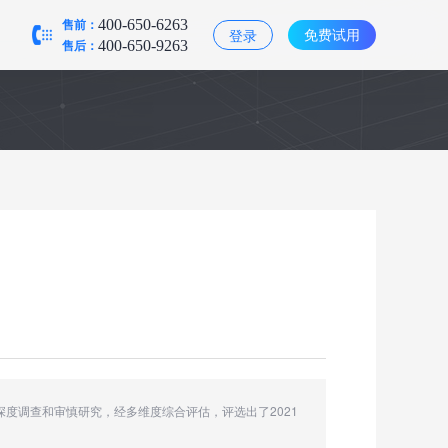
售前：
400-650-6263
免费试用
登录
售后：
400-650-9263
业的深度调查和审慎研究，经多维度综合评估，评选出了2021