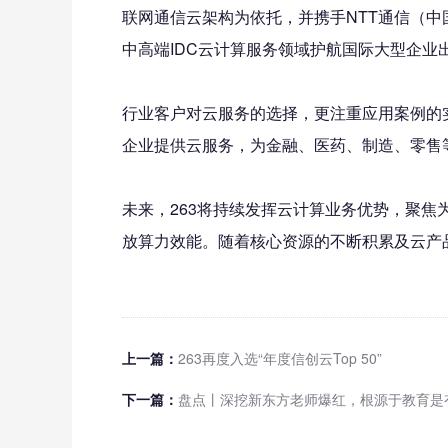
联网通信云架构为依托，并携手NTT通信（
中高端IDC云计算服务领域护航国际大型企业
行业客户对云服务的选择，更注重应用案例的实
企业提供云服务，为金融、医药、制造、零售
未来，263将持续发挥云计算业务优势，聚
放算力效能。随着核心资源的不断积累及云产
上一篇：
263再度入选“年度信创云Top 50”
下一篇：
盘点丨深挖新东方老师爆红，根源于教育是