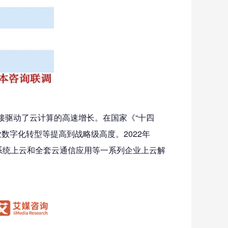
长直接驱动了云计算的高速增长。在国家《“十四
数字化转型等提高到战略级高度。2022年
系统上云和全套云通信应用等一系列企业上云解