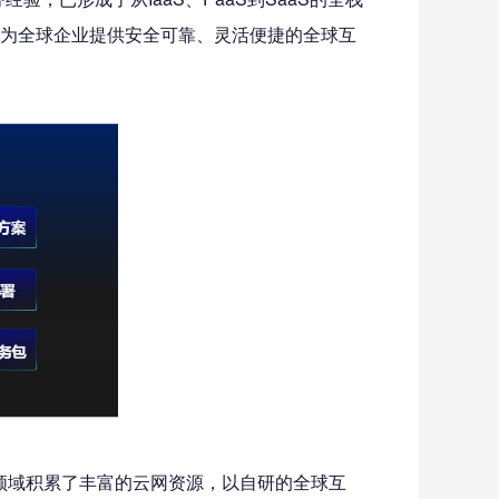
持续为全球企业提供安全可靠、灵活便捷的全球互
算领域积累了丰富的云网资源，以自研的全球互