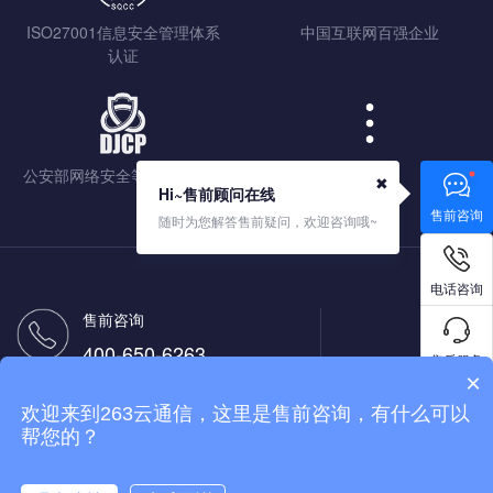
ISO27001信息安全管理体系
中国互联网百强企业
认证
公安部网络安全等级保护认证
查看更多
✖
Hi~售前顾问在线
售前咨询
随时为您解答售前疑问，欢迎咨询哦~
电话咨询
售前咨询
400-650-6263
售后服务
×
售后热线
欢迎来到263云通信，这里是售前咨询，有什么可以
400-650-9263
免费试用
帮您的？