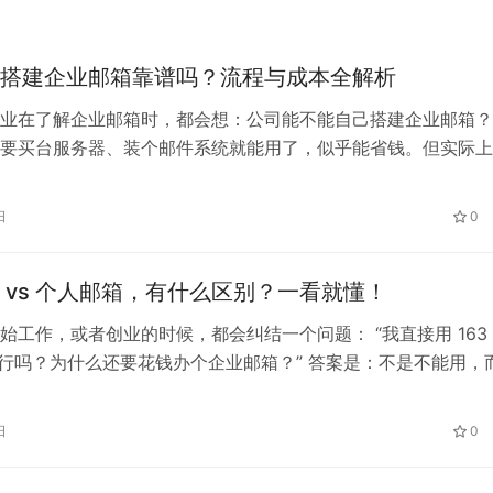
搭建企业邮箱靠谱吗？流程与成本全解析
业在了解企业邮箱时，都会想：公司能不能自己搭建企业邮箱？
要买台服务器、装个邮件系统就能用了，似乎能省钱。但实际上
建企业邮箱的门槛和成本并不低，这里我给大家详细讲讲。 公
邮箱在理论上是可行的，但对绝大多数企业来说并不划算。流程
日
0
、风险大，还要投入人力长期维护。 更实用的做法是：直接找
 vs 个人邮箱，有什么区别？一看就懂！
始工作，或者创业的时候，都会纠结一个问题： “我直接用 163
不行吗？为什么还要花钱办个企业邮箱？” 答案是：不是不能用，
全性和效率完全不一样。 我们一起来看看公司邮箱和个人邮箱
吧 1. 邮箱后缀不同，看起来就不一样！ 个人邮箱：后缀是公共
日
0
x@qq.com、yyy@163.co…