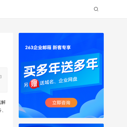
为
流解
务、