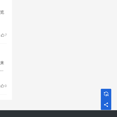
览
7
来
商
几
0