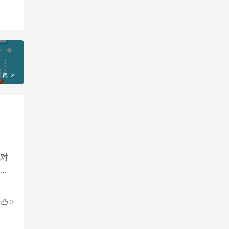
一篇
对
荐
0