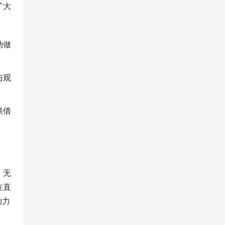
扩大
动做
与观
供借
。无
在直
助力