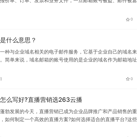
报价单、订单、发票和业务文件，一旦邮箱账号被盗、邮件被篡
泄露，可能直接影响客户信任和正常经营。 相比个人邮箱，专
支持统一账号管理、安全验证和邮件风险识别，但企业仍需选择
0
并建立规范的使用制度。 一、企业邮箱常见安全风险 1. 邮箱账
…
是什么意思？
一种与企业域名相关的电子邮件服务，它基于企业自己的域名来
。简单来说，域名邮箱的账号使用的是企业的域名作为邮箱地址
fo@companyname.com。
日
0
怎么写好?直播营销选263云播
蓬勃发展的今天，直播营销已成为企业品牌推广和产品销售的重
，如何制定一个高效的直播方案?如何选择适合的直播平台?这
着许多营销人员。