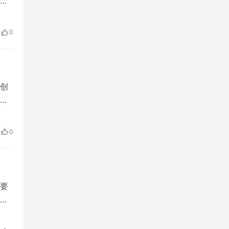
改
业企
合
0
号和
创
的
0
要
些问