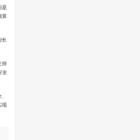
问是
预算
能长
支持
安全
全、
实现