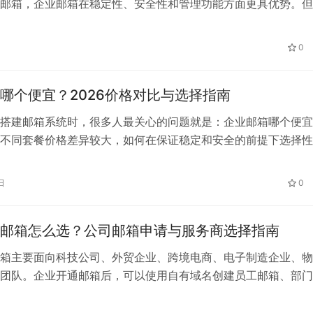
邮箱，企业邮箱在稳定性、安全性和管理功能方面更具优势。但
备开通时都会关心：公司邮箱怎么收费？不同服务商和版本的费
大？下面我们一起来详细解析。 一、公司邮箱为什么要收费？ 
0
么收费？常见模式 三、常见企业邮箱价格参考 四、公司邮箱收
五…
哪个便宜？2026价格对比与选择指南
搭建邮箱系统时，很多人最关心的问题就是：企业邮箱哪个便宜
不同套餐价格差异较大，如何在保证稳定和安全的前提下选择性
邮箱，是企业必须考虑的问题。 本文将从价格构成、市场对比
个方面，帮助你全面了解企业邮箱哪个便宜。 企业邮箱哪个便
日
0
成 要判断企业邮箱哪个便宜，首先需要了解价格是如何形成的
几个…
邮箱怎么选？公司邮箱申请与服务商选择指南
箱主要面向科技公司、外贸企业、跨境电商、电子制造企业、物
团队。企业开通邮箱后，可以使用自有域名创建员工邮箱、部门
，例如 sales@company.com，方便统一管理商务邮件、客
号。 深圳企业数量较多，业务场景差异也较大。企业选择邮箱