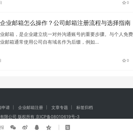
日
0
用，还应结合海外邮件往来、管理员功能、安全防护、邮件迁移
企业邮箱怎么操作？公司邮箱注册流程与选择指南
业邮箱，是企业建立统一对外沟通账号的重要步骤。与个人免费
业邮箱通常使用公司自有域名作为后缀，例如
ompany.com、service@company.com，方便企业统一管理员
箱和岗位邮箱，也有助于规范商务邮件往来。 企业在申请前，
日
0
账号数量、使用场景和功能需求，再选择合适的企业邮箱服务平
箱申请
企业邮箱注册
文章专题
标签归档
有限公司
版权所有
京ICP备08010619号-3
报