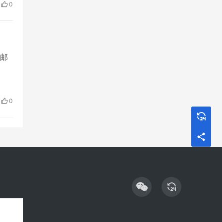
0
和
邮
工账
应先
0