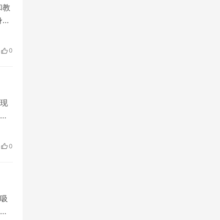
和教
身临
，以
0
现
解
0
吸
和