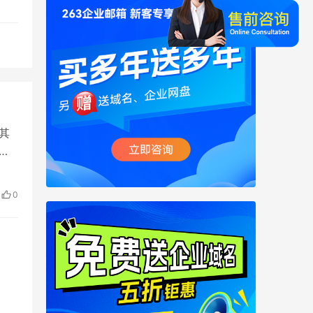
其
应
用
0