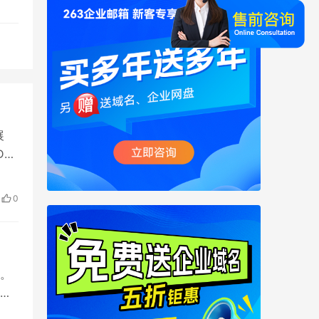
展
D云
0
。
助