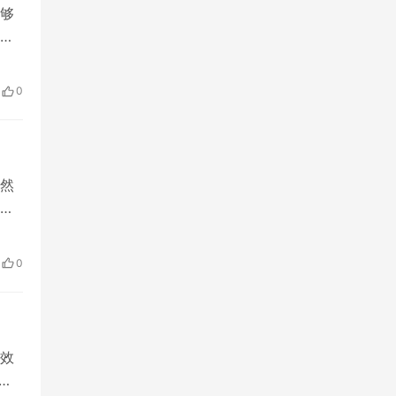
够
指
0
然
需
上
0
效
了