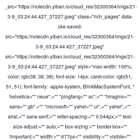
_src="https://notecdn.yiban.io/cloud_res/32300364/imgs/21-
3-9_03:24:44.427_37227.jpeg" class="rich_pages" data-
cke-saved-
src="https://notecdn.yiban.io/cloud_res/32300364/imgs/21-
3-9_03:24:44.427_37227.jpeg"
src="https://notecdn.yiban.io/cloud_res/32300364/imgs/21-
3-9_03:24:44.427_37227.jpeg" style="max-width: 100%;
color: rgb(38, 38, 38); font-size: 14px; caret-color: rgb(51,
51, 51); font-family: -apple-system, BlinkMacSystemFont, "
helvetica="" neue",="" "pingfang="" sc",="" "hiragino=""
sans="" gb",="" "microsoft="" yahei="" ui",="" yahei",=""
arial,="" sans-serif;="" letter-spacing:="" 0.544px;="" text-
size-adjust:="" auto;="" box-sizing:="" border-box=""
!important;="" width:="" 677px="" visibility:="" visible=""