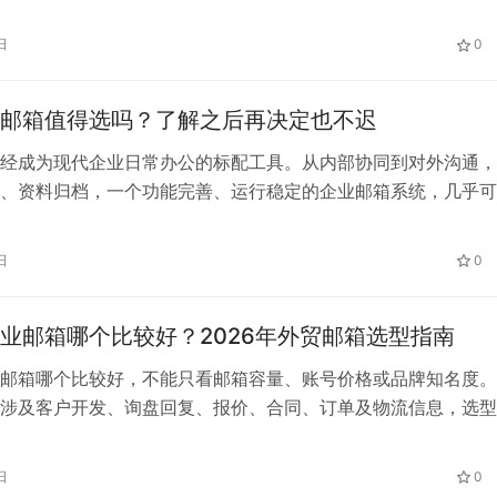
成。 本文将为你详细讲解企业邮箱怎么申请，帮助企业快速开
 企业邮箱怎么申请？先了解基本条件 在进行企业邮箱申请前，
日
0
容： 👉 企业邮箱必须基于域名使用，因此域名是前提。 企业
…
邮箱值得选吗？了解之后再决定也不迟
经成为现代企业日常办公的标配工具。从内部协同到对外沟通，
、资料归档，一个功能完善、运行稳定的企业邮箱系统，几乎可
司的运营效率。提到企业邮箱，很多人第一反应就是网易企业邮
邮箱，这与网易在个人邮箱263在企业邮箱领域的长期积累不无关
日
0
邮箱在1997年就开始提供个人邮箱服务，其163、126邮箱至今
…
业邮箱哪个比较好？2026年外贸邮箱选型指南
邮箱哪个比较好，不能只看邮箱容量、账号价格或品牌知名度。
涉及客户开发、询盘回复、报价、合同、订单及物流信息，选型
外邮件收发、企业域名、账号管理、安全验证、邮件迁移和技术
外贸企业的客户地区、团队规模和办公方式不同，因此没有适合
日
0
答案。企业可以先明确主要业务场景，再比较不同邮箱平台。 