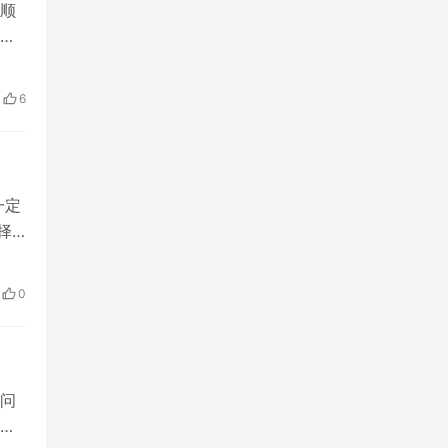
顺
组
6
一定
择
帮
费？
0
邮箱
问
骤