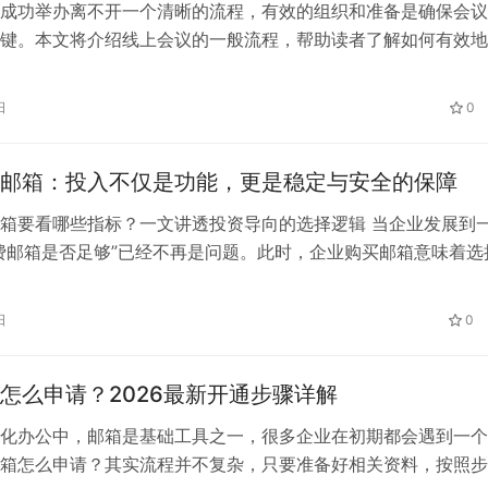
成功举办离不开一个清晰的流程，有效的组织和准备是确保会议
键。本文将介绍线上会议的一般流程，帮助读者了解如何有效地
上会议。
日
0
邮箱：投入不仅是功能，更是稳定与安全的保障
箱要看哪些指标？一文讲透投资导向的选择逻辑 当企业发展到
费邮箱是否足够”已经不再是问题。此时，企业购买邮箱意味着选
定、安全、支持扩展的通信平台。本文从购买要点到实施落地，
多供应商中做出理性的选择。 企业为何要购买邮箱而非继续免
日
0
箱时的核心评估指标 对比不同服务商：网易、阿里与263企业
怎么申请？2026最新开通步骤详解
化办公中，邮箱是基础工具之一，很多企业在初期都会遇到一个
箱怎么申请？其实流程并不复杂，只要准备好相关资料，按照步