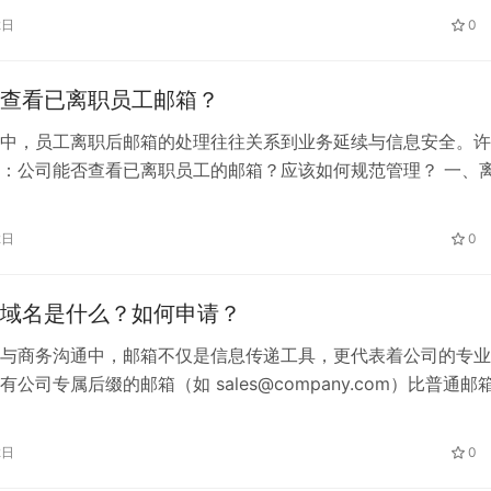
ales@company.com），显得更加专业。如果公司还没有域名
2日
0
服务商提供的 免费赠送企业邮箱域名 服务，节省成本并快速…
查看已离职员工邮箱？
中，员工离职后邮箱的处理往往关系到业务延续与信息安全。许
：公司能否查看已离职员工的邮箱？应该如何规范管理？ 一、
理的重要性 员工在职期间的邮箱通常包含大量客户往来、合同
。如果离职后未妥善处理，可能造成： 因此，公司必须具备 集
2日
0
箱权限 的能力。 二、如何查看已离职员工邮箱内容 企业邮箱通
域名是什么？如何申请？
与商务沟通中，邮箱不仅是信息传递工具，更代表着公司的专业
公司专属后缀的邮箱（如 sales@company.com）比普通邮
价值。那么，什么是 公司邮箱域名？该如何申请？ 一、公司邮
公司邮箱域名，是企业邮箱地址中“@”后面的部分，如
2日
0
ny.com。它通常与企业官网域名一致，能让客户一眼识别企业身份