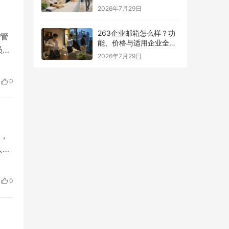
南
2026年7月29日
263企业邮箱怎么样？功
管
能、价格与适用企业全面
员一
解析
2026年7月29日
该怎
员通
0
系
，
人都
的企
价
0
稳