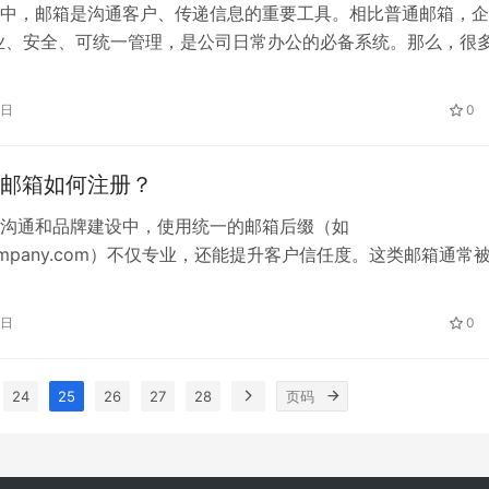
中，邮箱是沟通客户、传递信息的重要工具。相比普通邮箱，企
业、安全、可统一管理，是公司日常办公的必备系统。那么，很
都会关心：买企业邮箱多少钱？ 一、企业邮箱价格主要由哪些
企业邮箱价格参考区间 三、推荐选择：263企业邮箱 263企业邮
1日
0
的企业邮箱服务商，提供灵活套餐与专业支持： 四、总结 买企
邮箱如何注册？
沟通和品牌建设中，使用统一的邮箱后缀（如
company.com）不仅专业，还能提升客户信任度。这类邮箱通常
箱”或“公司后缀邮箱”。那么，公司后缀邮箱如何注册？ 一、什么
箱 公司后缀邮箱指以企业自有域名为后缀的邮箱，例如： 二、
1日
0
册流程 三、推荐选择：263企业邮箱 263企业邮箱 提供完善的
24
25
26
27
28