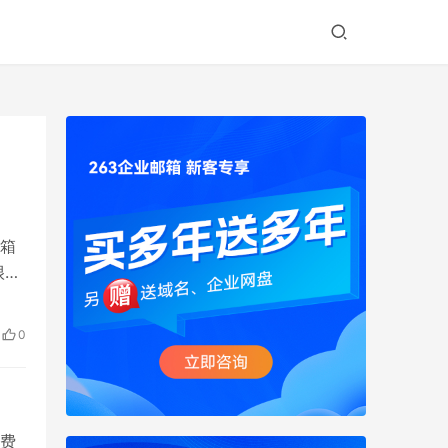
箱
很多
公司
点关
0
具
费