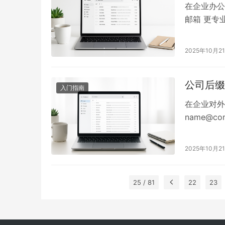
在企业办公
邮箱 更专
业在选择前
决定 二、
2025年10月2
是高性价比
箱…
公司后缀
入门指南
在企业对外
name@
为“企业邮
公司后缀邮
2025年10月2
后缀邮箱注
站式邮…
25 / 81
22
23