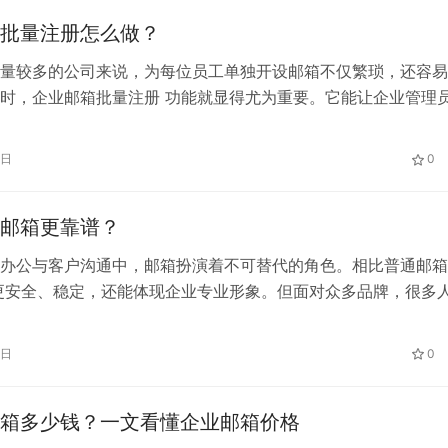
批量注册怎么做？
量较多的公司来说，为每位员工单独开设邮箱不仅繁琐，还容易
时，企业邮箱批量注册 功能就显得尤为重要。它能让企业管理
个账号，实现统一管理与安全控制。那么，企业邮箱批量注册 
一、什么是企业邮箱批量注册 企业邮箱批量注册指的是企业管理
1日
0
系统，一次性导入员工账号信息（如姓名、部门、邮箱名等），
邮…
邮箱更靠谱？
办公与客户沟通中，邮箱扮演着不可替代的角色。相比普通邮箱
更安全、稳定，还能体现企业专业形象。但面对众多品牌，很多
企业邮箱更靠谱？ 一、靠谱企业邮箱的关键标准 二、常见靠谱
 三、推荐选择：263企业邮箱 263企业邮箱 是国内公认的高性
1日
0
品牌，优势包括： 四、总结 选择一个靠谱企业邮箱，关键在于
箱多少钱？一文看懂企业邮箱价格