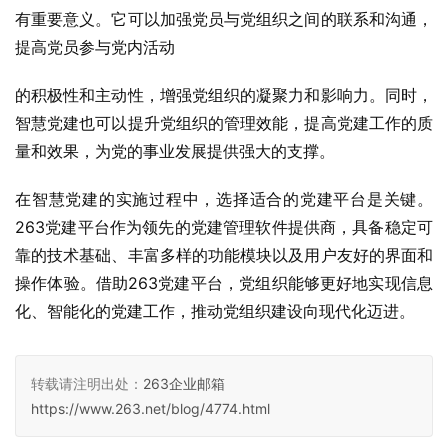
有重要意义。它可以加强党员与党组织之间的联系和沟通，
提高党员参与党内活动
的积极性和主动性，增强党组织的凝聚力和影响力。同时，
智慧党建也可以提升党组织的管理效能，提高党建工作的质
量和效果，为党的事业发展提供强大的支撑。
在智慧党建的实施过程中，选择适合的党建平台是关键。
263党建平台作为领先的党建管理软件提供商，具备稳定可
靠的技术基础、丰富多样的功能模块以及用户友好的界面和
操作体验。借助263党建平台，党组织能够更好地实现信息
化、智能化的党建工作，推动党组织建设向现代化迈进。
转载请注明出处：
263企业邮箱
https://www.263.net/blog/4774.html